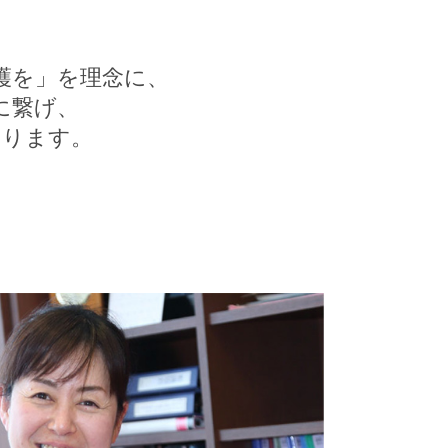
護を」を理念に、
に繋げ、
おります。