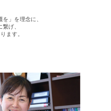
護を」を理念に、
に繋げ、
おります。