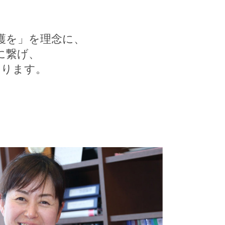
護を」を理念に、
に繋げ、
おります。