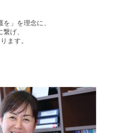
護を」を理念に、
に繋げ、
おります。