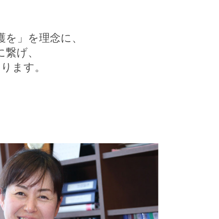
護を」を理念に、
に繋げ、
おります。