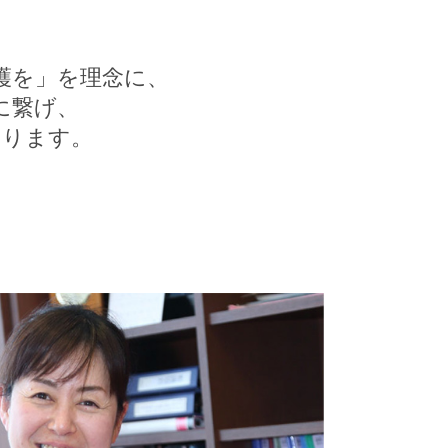
護を」を理念に、
に繋げ、
おります。